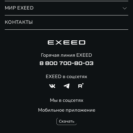
Личный кабинет
МИР EXEED
Страхование
Записаться на сервис
Обмен / Trade-in
Новости и события
КОНТАКТЫ
Сервис
Специальные предложения
Технологии EXEED
Гарантия EXEED
Корпоративным клиентам
Знаковые клиенты EXEED
Помощь на дорогах
Онлайн-магазин аксессуаров
Горячая линия EXEED
8 800 700-80-03
EXEED в соцсетях
Мы в соцсетях
Мобильное приложение