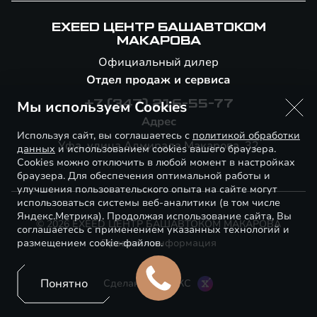
EXEED ЦЕНТР БАШАВТОКОМ
МАКАРОВА
Официальный дилер
Отдел продаж и сервиса
Мы используем Cookies
+7 (347) 216-55-77
Адрес
Используя сайт, вы соглашаетесь с
политикой обработки
Уфа, улица Адмирала Макарова, 32
данных
и использованием cookies вашего браузера.
Cookies можно отключить в любой момент в настройках
браузера. Для обеспечения оптимальной работы и
улучшения пользовательского опыта на сайте могут
использоваться системы веб-аналитики (в том числе
Яндекс.Метрика). Продолжая использование сайта, Вы
© 2026 EXEED ЦЕНТР БАШАВТОКОМ МАКАРОВА
соглашаетесь с применением указанных технологий и
размещением cookie-файлов.
Правовая информация
Понятно
Сделано в ПЕРКС