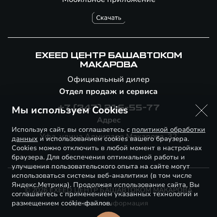
EXEED ЦЕНТР БАШАВТОКОМ
МАКАРОВА
Официальный дилер
Отдел продаж и сервиса
Мы используем Cookies
+7 (347) 216-55-77
Адрес
Используя сайт, вы соглашаетесь с
политикой обработки
Уфа, улица Адмирала Макарова, 32
данных
и использованием cookies вашего браузера.
Cookies можно отключить в любой момент в настройках
браузера. Для обеспечения оптимальной работы и
улучшения пользовательского опыта на сайте могут
использоваться системы веб-аналитики (в том числе
Яндекс.Метрика). Продолжая использование сайта, Вы
© 2026 EXEED ЦЕНТР БАШАВТОКОМ МАКАРОВА
соглашаетесь с применением указанных технологий и
размещением cookie-файлов.
Правовая информация