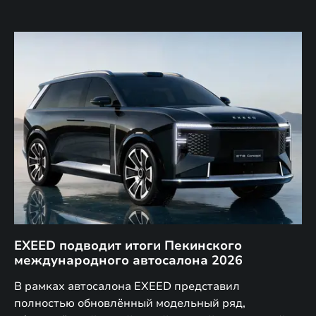
EXEED подводит итоги Пекинского
Д
международного автосалона 2026
E
в
а,
В рамках автосалона EXEED представил
EX
полностью обновлённый модельный ряд,