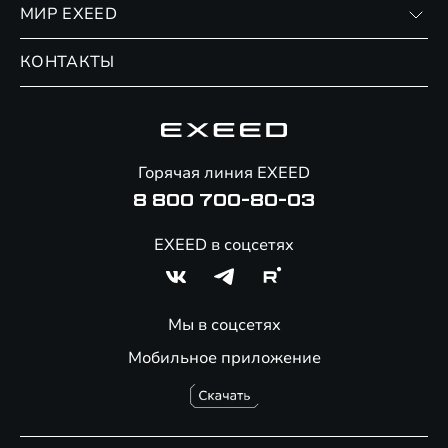
МИР EXEED
Страхование
Записаться на сервис
Обмен / Trade-in
Новости и события
КОНТАКТЫ
Сервис
Специальные предложения
Технологии EXEED
Гарантия EXEED
Корпоративным клиентам
Знаковые клиенты EXEED
Помощь на дорогах
Онлайн-магазин аксессуаров
Горячая линия EXEED
8 800 700-80-03
EXEED в соцсетях
Мы в соцсетях
Мобильное приложение