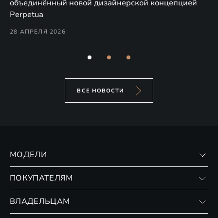
по
объединённый новой дизайнерской концепцией
(н
Perpetua
Co
28 АПРЕЛЯ 2026
24
ВСЕ НОВОСТИ
МОДЕЛИ
VX
ПОКУПАТЕЛЯМ
RX
Записаться на тест-драйв
ВЛАДЕЛЬЦАМ
Финансовые программы
Личный кабинет