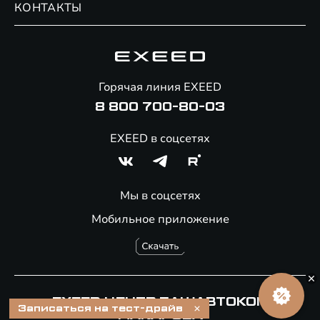
КОНТАКТЫ
Сервис
Специальные предложения
Технологии EXEED
Гарантия EXEED
Корпоративным клиентам
Знаковые клиенты EXEED
Помощь на дорогах
Онлайн-магазин аксессуаров
Горячая линия EXEED
8 800 700-80-03
EXEED в соцсетях
Мы в соцсетях
Мобильное приложение
EXEED ЦЕНТР БАШАВТОКОМ
Записаться на тест-драйв
МАКАРОВА