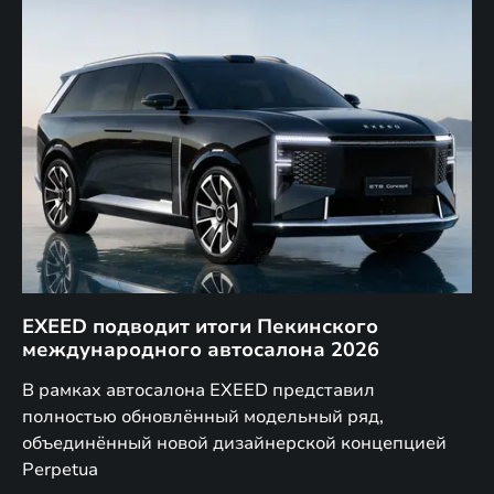
EXEED подводит итоги Пекинского
Д
международного автосалона 2026
E
в
а,
В рамках автосалона EXEED представил
EX
полностью обновлённый модельный ряд,
по
объединённый новой дизайнерской концепцией
(н
Perpetua
Co