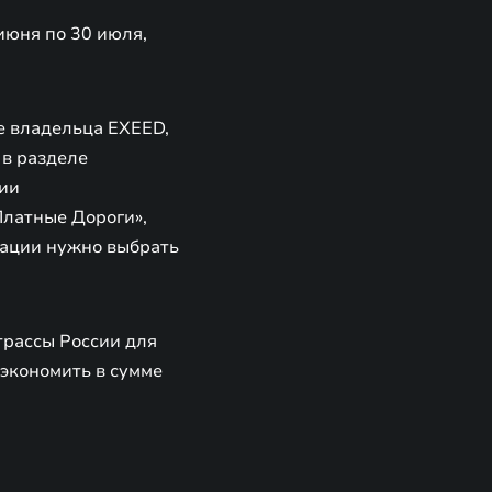
июня по 30 июля,
е владельца EXEED,
 в разделе
чии
латные Дороги»,
рации нужно выбрать
трассы России для
экономить в сумме