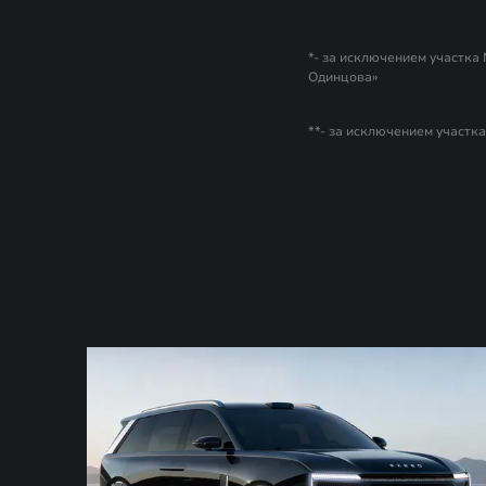
*- за исключением участка
Одинцова»
**- за исключением участк