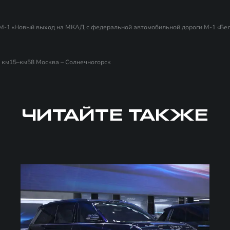
 М-1 «Новый выход на МКАД с федеральной автомобильной дороги М-1 «Бел
а км15–км58 Москва – Солнечногорск
ЧИТАЙТЕ ТАКЖЕ