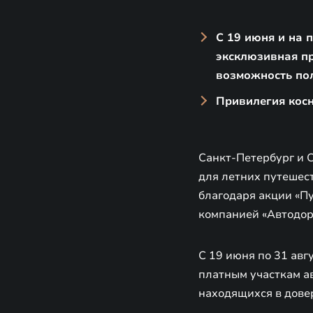
С 19 июня и на 
эксклюзивная пр
возможность по
Привилегия косн
Санкт-Петербург и 
для летних путешес
благодаря акции «П
компанией «Автодор
С 19 июня по 31 ав
платным участкам ав
находящихся в дове