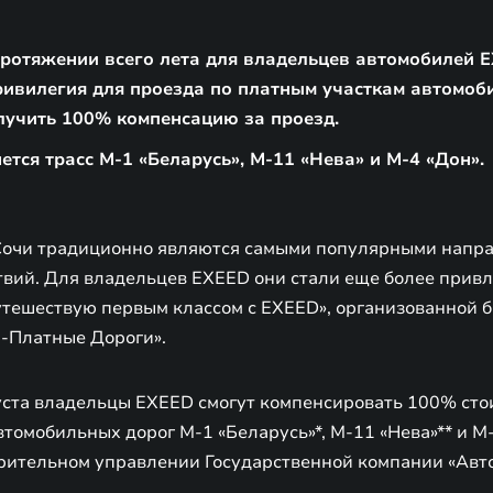
протяжении всего лета для владельцев автомобилей 
ивилегия для проезда по платным участкам автомоб
лучить 100% компенсацию за проезд.
ется трасс М-1 «Беларусь», М-11 «Нева» и М-4 «Дон».
Сочи традиционно являются самыми популярными напра
твий. Для владельцев EXEED они стали еще более прив
утешествую первым классом с EXEED», организованной б
-Платные Дороги».
густа владельцы EXEED смогут компенсировать 100% сто
томобильных дорог М-1 «Беларусь»*, М-11 «Нева»** и М-
рительном управлении Государственной компании «Авто