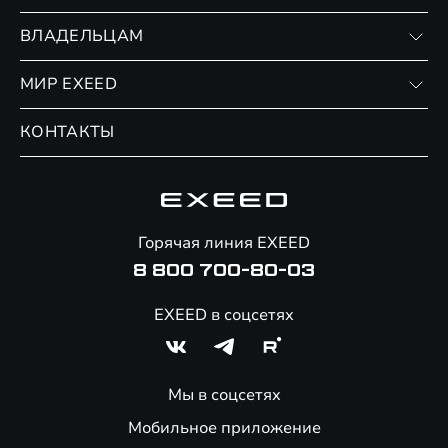
RX
Записаться на тест-драйв
ВЛАДЕЛЬЦАМ
Финансовые программы
Личный кабинет
МИР EXEED
Страхование
Записаться на сервис
Обмен / Trade-in
Новости и события
КОНТАКТЫ
Сервис
Специальные предложения
Технологии EXEED
Гарантия EXEED
Корпоративным клиентам
Знаковые клиенты EXEED
Помощь на дорогах
Онлайн-магазин аксессуаров
Горячая линия EXEED
8 800 700-80-03
EXEED в соцсетях
Мы в соцсетях
Мобильное приложение