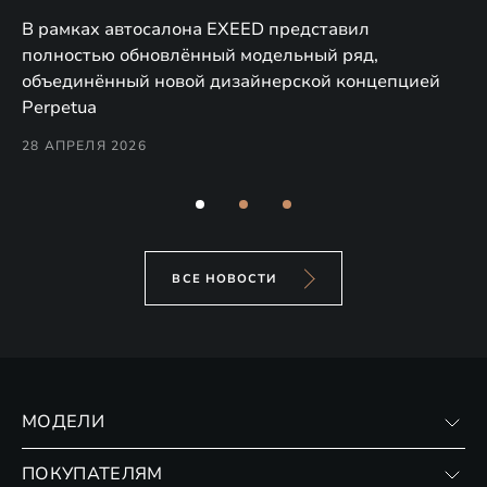
в
а,
В рамках автосалона EXEED представил
EX
полностью обновлённый модельный ряд,
по
объединённый новой дизайнерской концепцией
(н
Perpetua
Co
28 АПРЕЛЯ 2026
24
ВСЕ НОВОСТИ
МОДЕЛИ
VX
ПОКУПАТЕЛЯМ