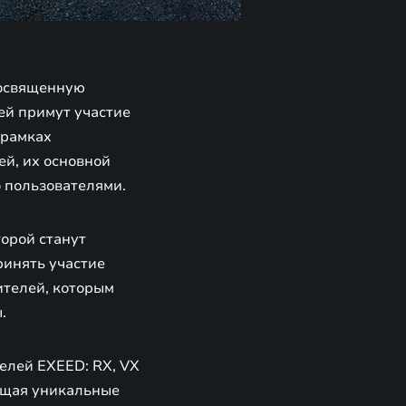
посвященную
ей примут участие
 рамках
й, их основной
о пользователями.
орой станут
ринять участие
ителей, которым
ы.
елей EXEED: RX, VX
ающая уникальные