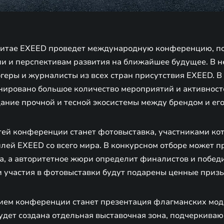
 в Китае EXEED проведет международную конференцию, 
ии и перспективам развития на ближайшее будущее. В н
геры и журналисты из всех стран присутствия EXEED. В
ировано большое количество мероприятий и активносте
дание прочной и тесной экосистемы между брендом и ег
тей конференции станет фотовыставка, участниками кот
лей EXEED со всего мира. В конкурсном отборе может п
а, а авторитетное жюри определит финалистов и побед
 участия в фотовыставки будут подарены ценные приз
ем конференции станет презентация флагманских мод
будет создана отдельная выставочная зона, подчеркив