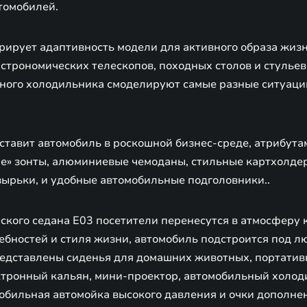
втомобилей.
рирует адаптивность модели для активного образа жизн
астрономических телескопов, походных столов и стульев
ного холодильника смоделируют самые разные ситуаци
ставит автомобиль в роскошной бизнес-среде, атрибута
ые» зонты, алюминиевые чемоданы, стильные картхолде
ырьки, и удобные автомобильные подголовники..
ского седана E03 посетители перенесутся в атмосферу 
ебностей и стиля жизни, автомобиль подстроится под л
представлены сиденья для домашних животных, портат
тронный кальян, мини-проектор, автомобильный холод
мобильная автомойка высокого давления и очки дополне