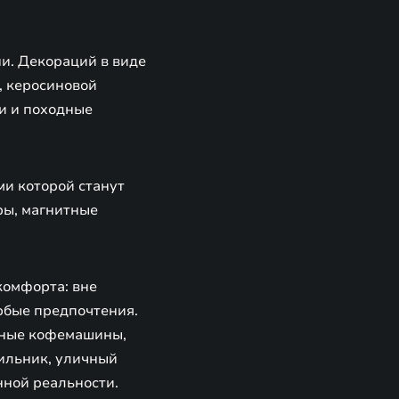
и. Декораций в виде
, керосиновой
и и походные
ми которой станут
ры, магнитные
комфорта: вне
юбые предпочтения.
ивные кофемашины,
ильник, уличный
нной реальности.