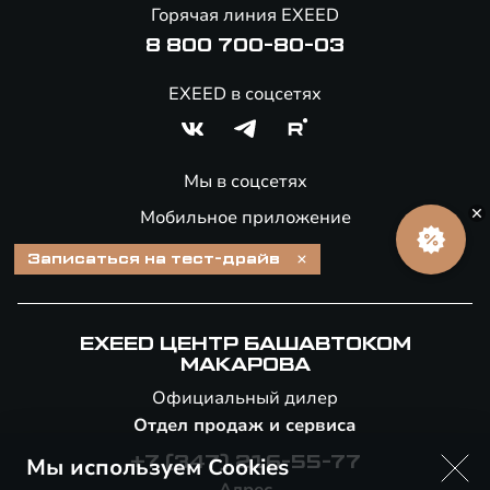
Онлайн-магазин аксессуаров
Горячая линия EXEED
8 800 700-80-03
EXEED в соцсетях
Мы в соцсетях
Мобильное приложение
Записаться на тест-драйв
EXEED ЦЕНТР БАШАВТОКОМ
МАКАРОВА
Официальный дилер
Отдел продаж и сервиса
Мы используем Cookies
+7 (347) 216-55-77