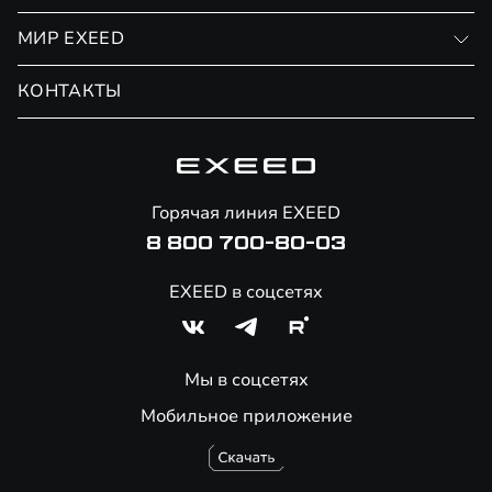
Финансовые программы
Личный кабинет
МИР EXEED
Страхование
Записаться на сервис
Обмен / Trade-in
Новости и события
КОНТАКТЫ
Сервис
Специальные предложения
Технологии EXEED
Гарантия EXEED
Корпоративным клиентам
Знаковые клиенты EXEED
Помощь на дорогах
Онлайн-магазин аксессуаров
Горячая линия EXEED
8 800 700-80-03
EXEED в соцсетях
Мы в соцсетях
Мобильное приложение