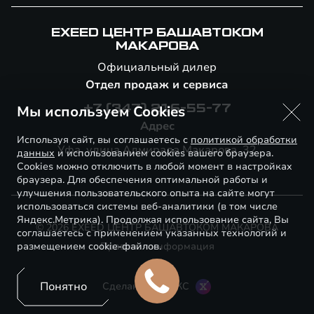
EXEED ЦЕНТР БАШАВТОКОМ
МАКАРОВА
Официальный дилер
Отдел продаж и сервиса
Мы используем Cookies
+7 (347) 216-55-77
Адрес
Используя сайт, вы соглашаетесь с
политикой обработки
Уфа, улица Адмирала Макарова, 32
данных
и использованием cookies вашего браузера.
Cookies можно отключить в любой момент в настройках
браузера. Для обеспечения оптимальной работы и
улучшения пользовательского опыта на сайте могут
использоваться системы веб-аналитики (в том числе
Яндекс.Метрика). Продолжая использование сайта, Вы
© 2026 EXEED ЦЕНТР БАШАВТОКОМ МАКАРОВА
соглашаетесь с применением указанных технологий и
размещением cookie-файлов.
Правовая информация
Понятно
Сделано в ПЕРКС