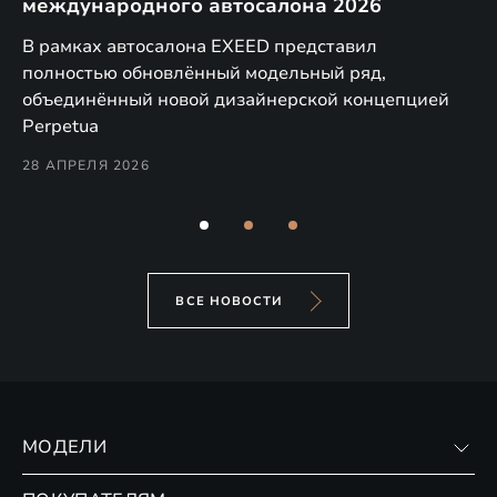
международного автосалона 2026
E
в
а,
В рамках автосалона EXEED представил
EX
полностью обновлённый модельный ряд,
по
объединённый новой дизайнерской концепцией
(н
Perpetua
Co
28 АПРЕЛЯ 2026
24
ВСЕ НОВОСТИ
МОДЕЛИ
VX