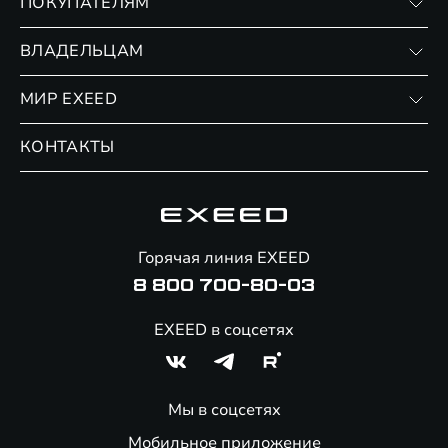
ПОКУПАТЕЛЯМ
RX
Записаться на тест-драйв
ВЛАДЕЛЬЦАМ
Финансовые программы
Личный кабинет
МИР EXEED
Страхование
Записаться на сервис
Обмен / Trade-in
Новости и события
КОНТАКТЫ
Сервис
Специальные предложения
Технологии EXEED
Гарантия EXEED
Корпоративным клиентам
Знаковые клиенты EXEED
Помощь на дорогах
Онлайн-магазин аксессуаров
Горячая линия EXEED
8 800 700-80-03
EXEED в соцсетях
Мы в соцсетях
Мобильное приложение