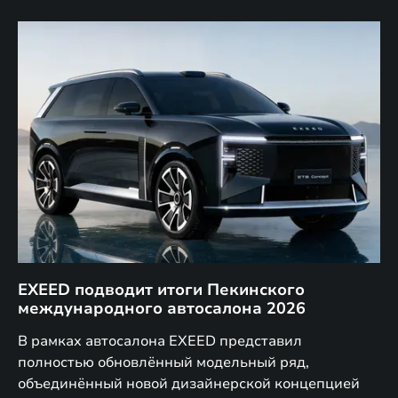
EXEED подводит итоги Пекинского
Д
международного автосалона 2026
E
в
а,
В рамках автосалона EXEED представил
EX
полностью обновлённый модельный ряд,
по
объединённый новой дизайнерской концепцией