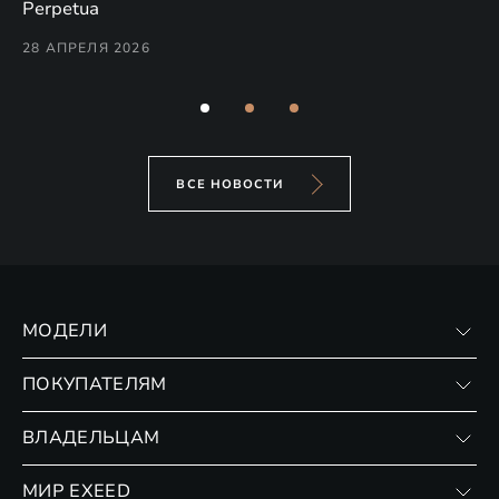
(н
Perpetua
Co
28 АПРЕЛЯ 2026
24
ВСЕ НОВОСТИ
МОДЕЛИ
VX
ПОКУПАТЕЛЯМ
RX
Записаться на тест-драйв
ВЛАДЕЛЬЦАМ
Финансовые программы
Личный кабинет
МИР EXEED
Страхование