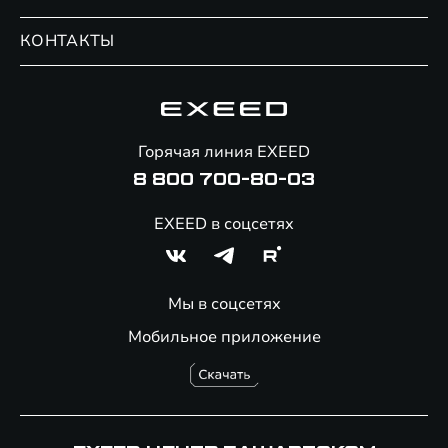
Записаться на сервис
Обмен / Trade-in
Новости и события
КОНТАКТЫ
Сервис
Специальные предложения
Технологии EXEED
Гарантия EXEED
Корпоративным клиентам
Знаковые клиенты EXEED
Помощь на дорогах
Онлайн-магазин аксессуаров
Горячая линия EXEED
8 800 700-80-03
EXEED в соцсетях
Мы в соцсетях
Мобильное приложение