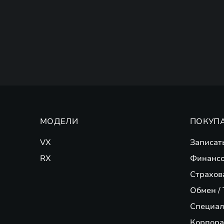
МОДЕЛИ
ПОКУП
VX
Записат
RX
Финансо
Страхов
Обмен / 
Специал
Корпора