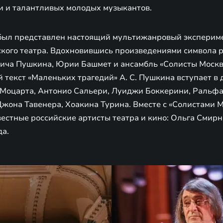
и и талантливых молодых музыкантов.
м был представлен настоящий мультижанровый экспериме
ского театра. Вдохновившись произведениями символа 
ича Пушкина, Юрии Башмет и ансамбль «Солисты Москв
й текст «Маленьких трагедий» А. С. Пушкина вступает в 
Моцарта, Антонио Сальери, Луиджи Боккерини, Ральфа
Джона Тавенера, Хоакина Турина. Вместе с «Солистами 
естные российские артисты театра и кино: Ольга Смирн
да.