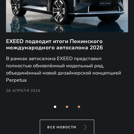
EXEED подводит итоги Пекинского
Д
международного автосалона 2026
E
в
а,
В рамках автосалона EXEED представил
EX
полностью обновлённый модельный ряд,
по
объединённый новой дизайнерской концепцией
(н
Perpetua
Co
28 АПРЕЛЯ 2026
24
ВСЕ НОВОСТИ