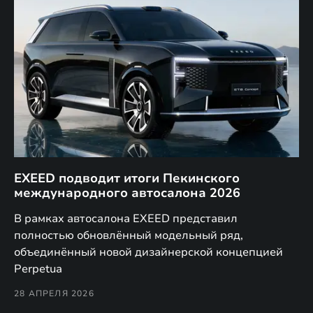
EXEED подводит итоги Пекинского
Д
международного автосалона 2026
E
в
а,
В рамках автосалона EXEED представил
EX
полностью обновлённый модельный ряд,
по
объединённый новой дизайнерской концепцией
(н
Perpetua
Co
28 АПРЕЛЯ 2026
24