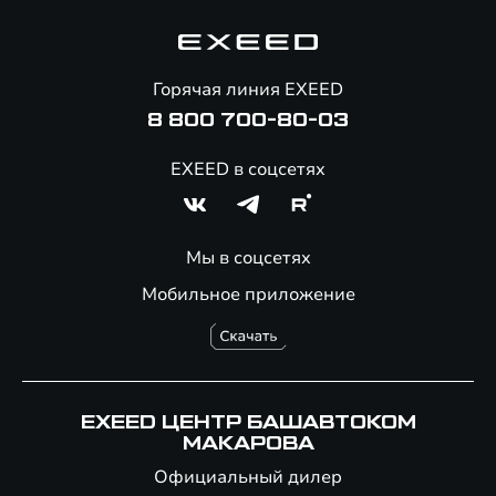
Гарантия EXEED
Корпоративным клиентам
Знаковые клиенты EXEED
Помощь на дорогах
Онлайн-магазин аксессуаров
Горячая линия EXEED
8 800 700-80-03
EXEED в соцсетях
Мы в соцсетях
Мобильное приложение
EXEED ЦЕНТР БАШАВТОКОМ
МАКАРОВА
Официальный дилер