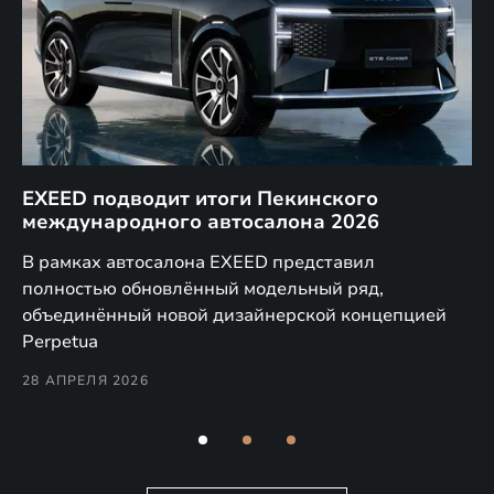
EXEED подводит итоги Пекинского
Д
международного автосалона 2026
E
в
а,
В рамках автосалона EXEED представил
EX
полностью обновлённый модельный ряд,
по
объединённый новой дизайнерской концепцией
(н
Perpetua
Co
28 АПРЕЛЯ 2026
24